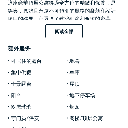
這座豪華頂層公寓經過全方位的精緻和保養，是
經典，原始且永遠不可預測的風格的翻新和設計
項目的結果，它還原了建築細節和永恆的家具，
以絕對的現代方式對其進行重新詮釋。各種飾面
阅读全部
可供選擇，從覆蓋整個牆壁的優雅木質鑲板到帶
有裝飾圖案的珍貴的Wall＆Deco牆紙，家具（其中
额外服务
很多都是定制的）賦予了原始的混合色和藍色色
澤和材料，首先是木質，在每個房間的內部和外
可居住的露台
地窖
部之間建立了連續的對話。
集中供暖
車庫
七樓的大型入口設有一個方便收放的衣櫃，並全
全景露台
屋顶
部舖有木質鑲板和Arbolgallery鑲木地板，將我們帶
入一個以海洋色彩為靈感的可愛起居室，並設有
阳台
地下停车场
一個華麗的圖書館，可俯瞰迷人的植物體，充滿
双层玻璃
烟囱
了綠色，保養得很好，並設有休閒角。該樓層由
守门员/保安
阁楼/顶层公寓
備用浴室和一間夢幻般的主臥室完成，主臥由帶
英式壁爐和一些珍貴大理石嵌件的起居室，一個