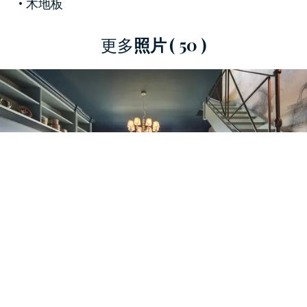
木地板
大型步入式衣櫥和一間夢幻般的藍色套房浴室
（與浴室相稱）引入。房子的精神，因為它具有
更多
照片
( 50 )
Azul Macaubas大理石地板和一些Wet System Di Wall
＆Deco系列的牆紙。
從帶休息室的大型入口大廳開始，藍綠色樓梯將
我們引向較高樓層，也可以從方便的外部獨立入
口進入。在這裡，帶長玻璃牆的陽台走廊在起居
區和露台之間起到了過濾器的作用：這個小小的
休息角營造出親密而舒適的氛圍，這主要歸功於
經典的寢室，以及書桌和木鏡，裝飾房間，使其
溫暖而溫馨。
精緻的起居室設有用餐區，然後以典型的英國風
味體現了永恆經典的最高體現，我們在廚房中也
發現了這種情況，廚房採用定制結構，表面覆蓋