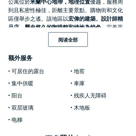
公寓位於
米蘭中心地帶，地理位置
優越，服務周
到且私密性極佳，距離主要景點、購物街和文化
區僅舉步之遙。該地區以
宏偉的建築、設計師精
品店、歷史悠久的咖啡館和綠地為特色，
完美平
衡了都市活力與寧靜的居住氛圍。
阅读全部
該房產經過
全面翻新，採用最高品質的裝飾
：從
人字形拼花
额外服务
地板到
牆壁上的裝飾木護牆板
，再到
定製家具，
旨在為每個房間增添時尚感。
寬敞的
可居住的露台
地窖
窗戶
提供充足的自然光線，並營造出室內外的對
話，
私人陽台更是如此。
集中供暖
車庫
阳台
残疾人无障碍
起居區通往一片寬敞的
開放空間，
包含
客廳、餐
廳
和
帶有白色大理石中島的設計師廚房，
流暢而
双层玻璃
木地板
現代的氛圍非常適合娛樂和社交。建築細節和風
电梯
格選擇營造出優雅、低調而精緻的氛圍，專為國
際化且眼光獨到的客戶而設計。