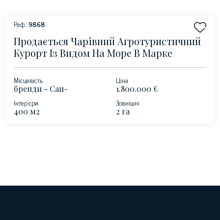
Реф.:
9868
Продається Чарівний Агротуристичний
Курорт Із Видом На Море В Марке
Місцевість
Ціна
бренди - Сан-
1.800.000 €
Бенедетто-дель-
Інтер'єри
Зовнішні
Тронто
400 м2
2 га