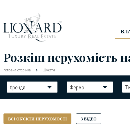
ВЛ
Розкіш нерухомість н
головна сторінка
Шукати
бренди
Фермо
Т
ВСІ ОБ'ЄКТИ НЕРУХОМОСТІ
З ВІДЕО