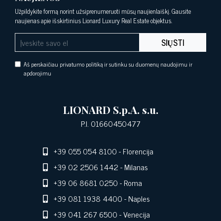
Užpildykite formą norint užsiprenumeruoti mūsų naujienlaiškį. Gausite
naujienas apie išskirtinius Lionard Luxury Real Estate objektus.
SIŲSTI
Aš perskaičiau privatumo politiką ir sutinku su duomenų naudojimu ir
apdorojimu
LIONARD S.p.A. s.u.
P.I. 01660450477
+39 055 054 8100
- Florencija
+39 02 2506 1442
- Milanas
+39 06 8681 0250
- Roma
+39 081 1938 4400
- Naples
+39 041 267 6500
- Venecija