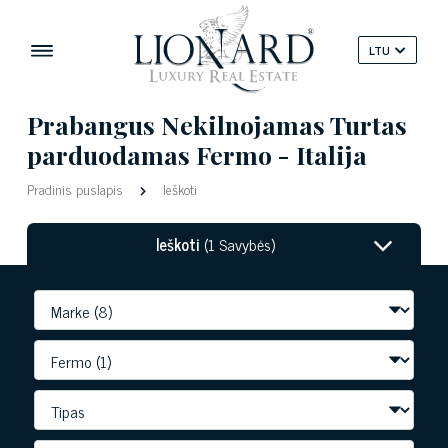
LTU
Prabangus Nekilnojamas Turtas
parduodamas Fermo - Italija
Pradinis puslapis
Ieškoti
Ieškoti
(1 Savybės)