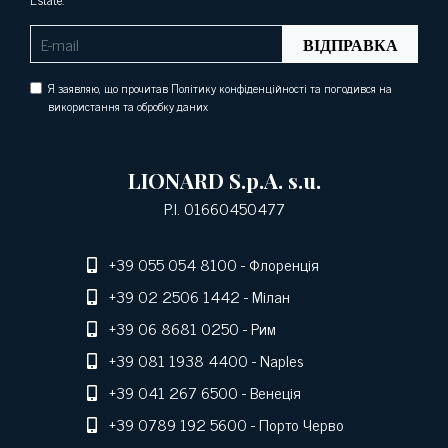
ВІДПРАВКА
Я заявляю, що прочитав Політику конфіденційності та погодився на
використання та обробку даних
LIONARD S.p.A. s.u.
P.I. 01660450477
+39 055 054 8100
- Флоренція
+39 02 2506 1442
- Мілан
+39 06 8681 0250
- Рим
+39 081 1938 4400
- Naples
+39 041 267 6500
- Венеція
+39 0789 192 5600
- Порто Черво