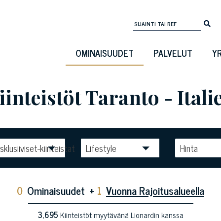
OMINAISUUDET
PALVELUT
Y
inteistöt Taranto - Itali
sklusiiviset-kiinteistat
Lifestyle
Hinta
0
Ominaisuudet
+
1
Vuonna Rajoitusalueella
3,695
Kiinteistöt myytävänä Lionardin kanssa