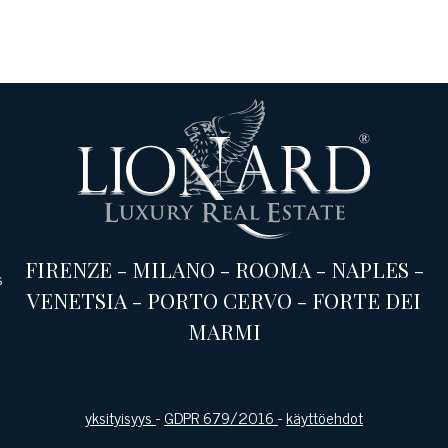
FIRENZE
-
MILANO
-
ROOMA
-
NAPLES
-
s
VENETSIA
-
PORTO CERVO
-
FORTE DEI
MARMI
yksityisyys
-
GDPR 679/2016
-
käyttöehdot