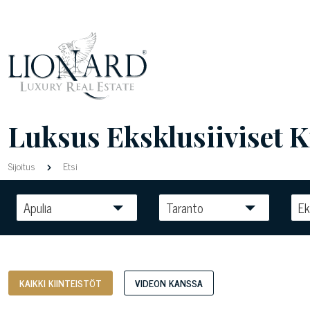
Luksus Eksklusiiviset Ki
Sijoitus
Etsi
Apulia
Taranto
Ek
KAIKKI KIINTEISTÖT
VIDEON KANSSA