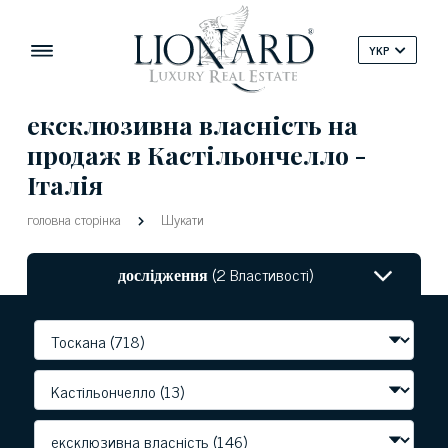
YKP
ексклюзивна власність на
продаж в Кастільончелло -
Італія
головна сторінка
Шукати
дослідження
(2 Властивості)