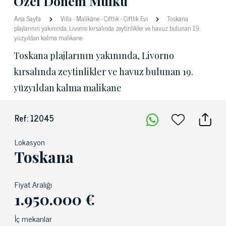
Özel Dönem Mülkü
Ana Sayfa
Villa
-
Malikâne
-
Çiftlik
-
Çiftlik Evi
Toskana
plajlarının yakınında, Livorno kırsalında zeytinlikler ve havuz bulunan 19.
yüzyıldan kalma malikane
Toskana plajlarının yakınında, Livorno
kırsalında zeytinlikler ve havuz bulunan 19.
yüzyıldan kalma malikane
Ref: 12045
Lokasyon
Toskana
Fiyat Aralığı
1.950.000 €
İç mekanlar