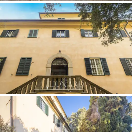
çok yönlülük katıyor. Zarif yüzme havuzunun çevresinde,
villadan yan erişimi benzersiz bir atmosfer yaratan
pitoresk kilisenin
sınırında zarif bir bina yer almaktadır.
Yemyeşil bahçenin alt kısmına doğru devam ettiğimizde
iki katlı, görkemli bir bina, eski bir çiftlik evi ile
karşılaşıyoruz. Asma kat ile birinci kat arasında dağıtılan
büyük odalara sahip bu mülk, zemin katta 10 yatak
odası, üç banyo ve altı yatak odası sunmaktadır.
Odaların stratejik düzeni, bu çiftlik evini konukları
ağırlamak veya lüks konaklama faaliyetleri için ideal hale
getirerek konfor ve özgün bir deneyim garanti ediyor.
3 hektarlık bir alana yayılan bahçe, villayı
ve yüzme
havuzunu
çevreleyerek dinlenme ve konukseverlik için
cennet gibi bir ortam yaratmaktadır. Büyük fıçı üzerinde
yer alan yüzme havuzuna taş merdivenle ulaşılarak serin