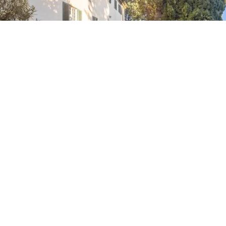
hava ve eğlence köşesi sunuluyor. Arazide ayrıca bu
bölgenin tarım geleneğinin kanıtı olan
2 hektarlık
zeytin bahçesi
bulunmaktadır.
Bu çiftlik yalnızca bir mülk değil; eşsiz bir yaşam
deneyimidir. Tarihi, mimarisi ve konumu
lüks, doğa ve
geleneğin mükemmel bir birleşimini
yaratmaktadır.
Burada yaşamak, plajlara ve sahilin güzelliğine kolayca
ulaşma imkanı ile Toskana kırsalının huzurunun tadını
çıkarmak anlamına gelir. Tarihin, kültürün ve doğal
güzelliklerin bir araya geldiği, Toskana'da cennetten bir
parçaya sahip olmak için ayrıcalıklı bir fırsat sunan bir
yer.