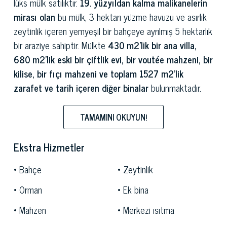
lüks mülk satılıktır.
19. yüzyıldan kalma malikanelerin
mirası olan
bu mülk, 3 hektarı yüzme havuzu ve asırlık
zeytinlik içeren yemyeşil bir bahçeye ayrılmış 5 hektarlık
bir araziye sahiptir. Mülkte
430 m2'lik bir ana villa,
680 m2'lik eski bir çiftlik evi, bir voutée mahzeni, bir
kilise, bir fıçı mahzeni ve toplam 1527 m2'lik
zarafet ve tarih içeren diğer binalar
bulunmaktadır.
Livorno yakınlarındaki kırsal alanda yer alan bu mülk,
TAMAMINI OKUYUN!
huzur ve özgünlük vahası sunuyor. Yeşil tepeler, üzüm
bağları ve zeytinliklerden oluşan çevredeki manzara,
Ekstra Hizmetler
şarap ve zeytinyağı gibi mükemmel ürünleriyle ünlü
Toskana'nın kırsal kalbine bir dalış niteliğindedir. Ayrıcalıklı
Bahçe
Zeytinlik
konumu, Toskana kıyısındaki turistik mekanlara ve
Orman
Ek bina
plajlara kısa bir mesafede kalarak
kırsal sessizliğin
keyfini çıkarmanıza olanak tanır
.
Mahzen
Merkezi ısıtma