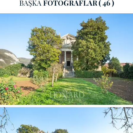
BAŞKA
FOTOĞRAFLAR
( 46 )
tonozlu mahzenlere açılmaktadır, yukarı çıkarken
görkemli ve şatafatlı kat, asma kat ve son olarak çatı
katı ile karşılaşılmaktadır. Hemen yanında ise, muhteşem
bir küçük kilise bizlere 83 metrekarelik bir alan daha
sunmaktadır.
Veneto kırsalındaki stratejik konumu sayesinde,
Vicenza
şehrine çok kısa bir mesafede bulunan bu
asırlık harika
kompleks
hem görkemli bir özel konut olarak hem de
etkinlikler için ince ve zarif bir yerdir. Veya yine
büyüleyici bir otel veyahut temsilcilik merkezi olarak da
kullanım görmesi mükemmeldir.