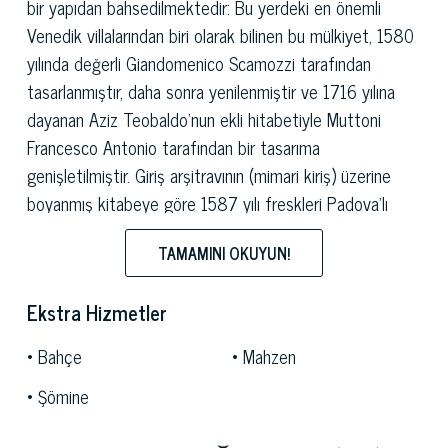
bir yapıdan bahsedilmektedir: Bu yerdeki en önemli
Venedik villalarından biri olarak bilinen bu mülkiyet, 1580
yılında değerli Giandomenico Scamozzi tarafından
tasarlanmıştır, daha sonra yenilenmiştir ve 1716 yılına
dayanan Aziz Teobaldo'nun ekli hitabetiyle Muttoni
Francesco Antonio tarafından bir tasarıma
genişletilmiştir. Giriş arşitravının (mimari kiriş) üzerine
boyanmış kitabeye göre 1587 yılı freskleri Padova'lı
ressam Girolamo Moro'ya atfedilmelidir.
TAMAMINI OKUYUN!
Cazibeli bir cadde bahçeden geçerek bizleri villaya
doğru götürmektedir. Öncesinde ise, tonozlu bir yapı ile
Ekstra Hizmetler
desteklenen tek rampalı bir merdiven vardır ve bu da
Bahçe
Mahzen
cephede tamamen freskle dolmuştur ve 6 iyonik
sütunuyla ayırt edilen muhteşem sundurmaya
Şömine
götürmektedir. Toplamda 800 metrekarelik iç
kompleksi içerisinde, bu villa zemin katta görkemli