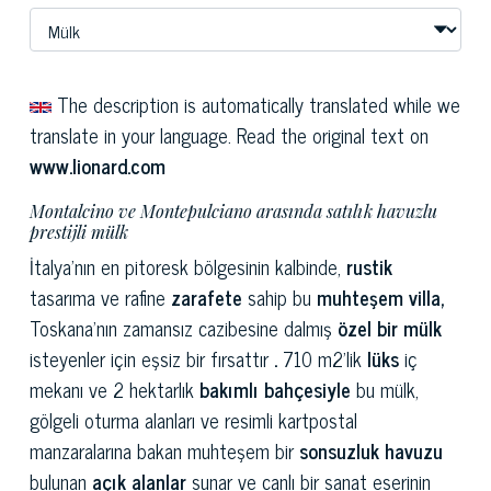
The description is automatically translated while we
translate in your language. Read the original text on
www.lionard.com
Montalcino ve Montepulciano arasında satılık havuzlu
prestijli mülk
İtalya'nın en pitoresk bölgesinin kalbinde,
rustik
tasarıma ve rafine
zarafete
sahip bu
muhteşem villa,
Toskana'nın zamansız cazibesine dalmış
özel bir mülk
isteyenler için eşsiz bir fırsattır
.
710 m2'lik
lüks
iç
mekanı ve 2 hektarlık
bakımlı bahçesiyle
bu mülk,
gölgeli oturma alanları ve resimli kartpostal
manzaralarına bakan muhteşem bir
sonsuzluk havuzu
bulunan
açık alanlar
sunar ve canlı bir sanat eserinin