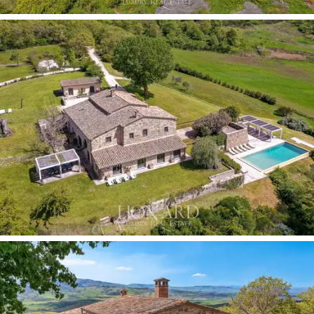
Bu, Toskana güzelliğinin özünü somutlaştıran bir yerde,
insan ve çevresi arasındaki uyumu kutlayan bir yaşam
tarzına yapılan bir
yatırımdır
.