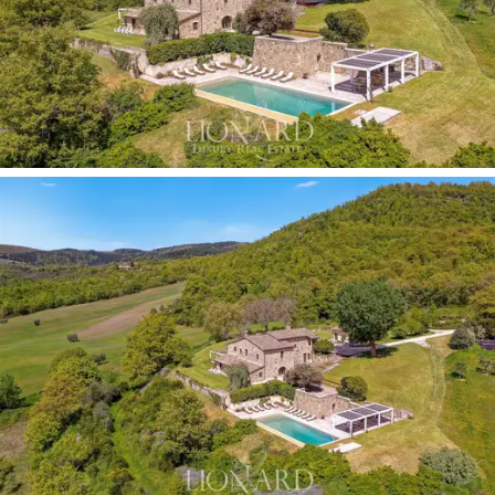
alan sunuyor. Otomatik olarak sulanan
İngiliz tarzı
çimler
panoramik teraslarla
harmanlanarak vadinin ve
çevredeki köylerin unutulmaz manzaralarını sunuyor.
Yemyeşil asmalarla ve güllerle kaplı bir
veranda
açık
havada yemek yemek için ideal bir yerken, bir diğer
samimi alan ise yaz akşamları için mükemmel olan
odun
sobasının
yanında
, havuzun
yanında yer alıyor. Ayrıca,
sebze bahçesi, tavuk kümesi
ve
meyve bahçesi
taze
ürünler sunarak her gün doğayla temasın otantik bir
deneyimini yaşatıyor.
Satılık bu mülk,
klasik güzelliğin
çağdaş lüksle
iç içe
geçtiği,
tarihilik
ve
modernliğin
mükemmel bir
karışımıdır. Burada yaşamak,
doğanın
konforla
harmanlandığı, aynı zamanda
Toskana'nın
harikalarını
keşfetmek için mükemmel bir temel sunan bir huzur
vahasında bir yaşam tarzını benimsemek anlamına gelir.