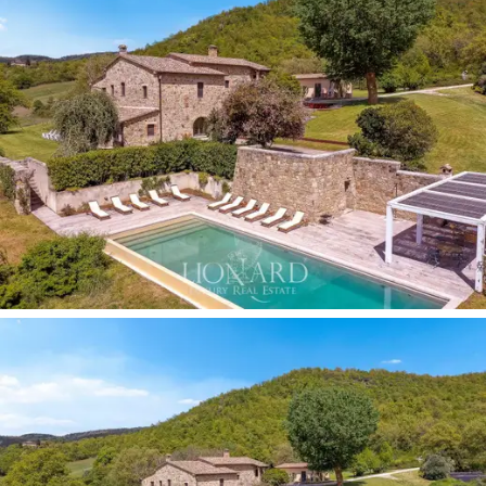
mekan aydınlık ve modern alanlara açılıyor. İki büyük
eğlence odası, geniş bir yemek odası,
son teknoloji
mutfak
ve
ebeveyn banyolu
altı
yatak odası
, onu
maksimum konfor için tasarlanmış bir ev haline getiriyor.
Alt kattaki
özel girişlere sahip iki yatak odası,
misafirlere
mahremiyet
sağlamak için mükemmel.
Mobilyalar
çağdaş
ve
antika
parçaların dengeli bir
karışımıyken,
modern sanat
koleksiyonu alanlara
benzersiz bir dokunuş katıyor. Bu mülkün
seçeneklerini
tamamlamak için, bir
ek
binada son teknoloji
ekipmanlarla donatılmış
özel bir spor salonu
bulunmaktadır.
Dışarıdan bakıldığında
sonsuzluk havuzu
nadir
güzellikteki bir
vadiye
bakarken, özenle bakılan
bahçeler
dinlenmek ve eğlenmek için mükemmel bir