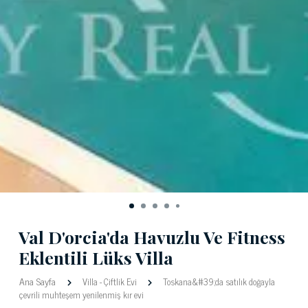
Val D'orcia'da Havuzlu Ve Fitness
Eklentili Lüks Villa
Ana Sayfa
Villa
-
Çiftlik Evi
Toskana&#39;da satılık doğayla
çevrili muhteşem yenilenmiş kır evi