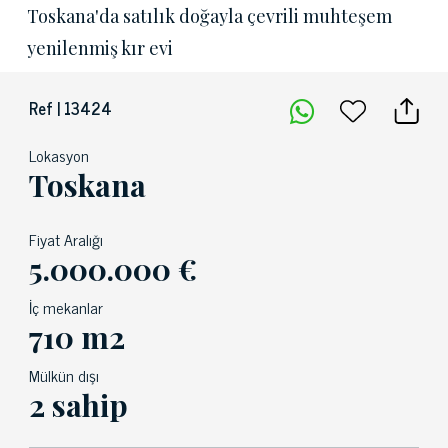
Toskana'da satılık doğayla çevrili muhteşem
yenilenmiş kır evi
Ref | 13424
Lokasyon
Toskana
Fiyat Aralığı
5.000.000 €
İç mekanlar
710 m2
Mülkün dışı
2 sahip