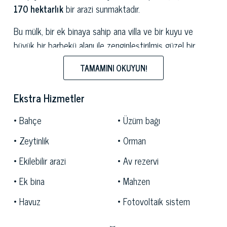
170 hektarlık
bir arazi sunmaktadır.
Bu mülk, bir ek binaya sahip ana villa ve bir kuyu ve
büyük bir barbekü alanı ile zenginleştirilmiş güzel bir
bahçe ile çevrili, on konforlu daireye bölünmüş, zarif bir
TAMAMINI OKUYUN!
şekilde restore edilmiş iki çiftlik evi dahil olmak üzere
birkaç binadan oluşmaktadır.
Ekstra Hizmetler
Zevkli bir şekilde döşenmiş ve aralarında tipik terakota
Bahçe
Üzüm bağı
zeminler, karakteristik kumtaşından yapılar ve
muhteşem Siena tuğlalarının
öne çıktığı en yüksek
Zeytinlik
Orman
kalitede malzemelerle tamamlanmıştır.
Ekilebilir arazi
Av rezervi
Açık havada yürüyüşler düzenlemek için ideal olan
Ek bina
Mahzen
tesisin geniş yeşil alanı, tam bir huzur içinde keyifli
Havuz
Fotovoltaik sistem
dakikalar geçirebileceğiniz harika bir açık yüzme
havuzuna ev sahipliği yapıyor. Şemsiyeler ve modern