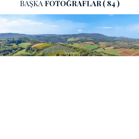
şezlonglarla süslenmiş güneşlenme alanı, havuz başında
BAŞKA
FOTOĞRAFLAR
( 84 )
ev yapımı kaliteli bir kadeh şarap eşliğinde tesisin üzüm
bağlarının büyüleyici manzarasını hayranlıkla seyretmek
için ideal bir mekandır.
Mülkün kendi şarap üretimi, ulusal ve uluslararası üzüm
bağları olarak çeşitlendirilmiş 19 hektarlık üzüm bağlarını
içerir; 2,5 hektarlık Vernaccia di San Gimignano DOCG ve
12 hektarlık Chianti DOCG, tüm manzarayı bir tablo gibi
hissettiriyor.
Toplam yaklaşık 3900 m2'lik bir iç alana sahip mülk,
tarihi bir yer altı mahzeni, ofisler için geniş bir alan, bir
yağ değirmeni ve birkaç ahır, bir kırsal kompleks ve diğer
ikisi dahil olmak üzere en ünlü Toskana şaraplarının
üretimi için gerekli her şeyi içerir. yenilenmemiş çiftlik
evleri.