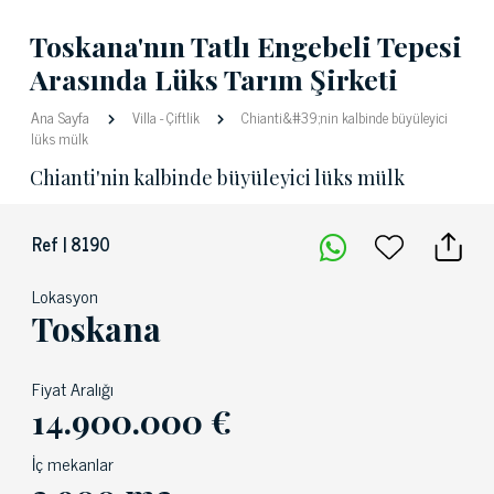
Toskana'nın Tatlı Engebeli Tepesi
Arasında Lüks Tarım Şirketi
Ana Sayfa
Villa
-
Çiftlik
Chianti&#39;nin kalbinde büyüleyici
lüks mülk
Chianti'nin kalbinde büyüleyici lüks mülk
Ref | 8190
Lokasyon
Toskana
Fiyat Aralığı
14.900.000 €
İç mekanlar