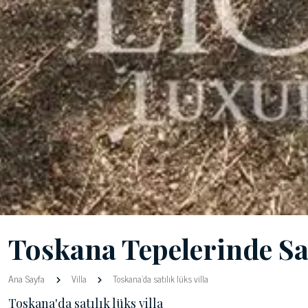
Toskana Tepelerinde Sat
Ana Sayfa
Villa
Toskana'da satılık lüks villa
Toskana'da satılık lüks villa