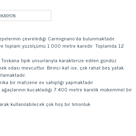
OKASYON
epelerinin çevrelediği Carmignano'da bulunmaktadır.
ır ve toplam yüzölçümü 1.000 metre karedir. Toplamda 12
Toskana tipik unsurlarıyla karakterize edilen gündüz
mek odası mevcuttur. Birinci kat ise, çok rahat beş yatak
rlamaktadır.
harika bir mahzene ev sahipliği yapmaktadır.
tin ağaçlarının kucakladığı 7.400 metre karelik mükemmel bir
arak kullanılabilecek çok hoş bir limonluk