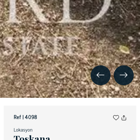
Ref | 4098
Lokasyon
Toskana