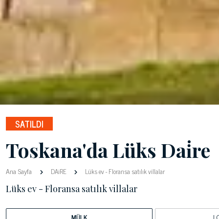
SATILDI
Toskana'da Lüks Dai̇re
Ana Sayfa
DAiRE
Lüks ev - Floransa satılık villalar
Lüks ev - Floransa satılık villalar
MÜLK
L