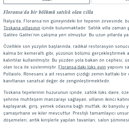
Floransa'da bir bölümü satılık olan villa
İtalya'da, Floransa'nın güneyindeki bir tepenin zirvesinde, b
Toskana villasının
içinde bulunmaktadır. Satılık villa zaman ge
Galileo Galilei'nin çalışma yeri olmuştur. Bu uzun yıllarda ya
Özellikle son yüzyılın başlarında, radikal restorasyon sonucu
kalma bir kemeraltı gibi, yüzünün bölümü gerçekleştirmek 
kalıntılar kullanılmıştır. Bu yüzden yola bakan ön cephesi, 
olan loca ile süslenmiştir.
Floransa'daki lüks evin
yapısını sa
Pollaiolo, Rönesans'a ait ressamın çizdiği zemin kattaki bi
kanıtlanan sanatsal değer de zenginleştirmektedir.
Toskana tepelerinin huzurunun içinde, satılık lüks daire, 
şehrine muhteşem manzarayı sağlayan, villanın ikinci katın
kaplayarak, giriş, yemek odasına bağlı mutfak, iki banyolu 
çamaşırhane ve kiler mevcuttur. Prestijli tamamlayıcı unsurla
döşemeleri, antik kirişlerle yapılan tavanları, salon şöminesi