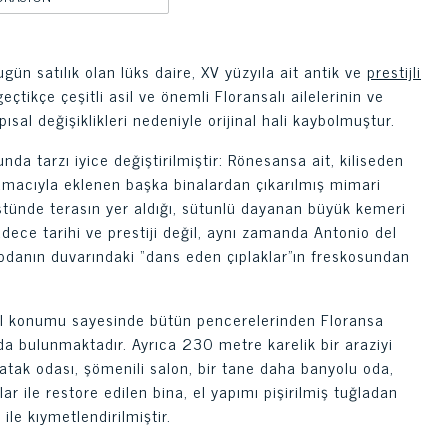
ugün satılık olan lüks daire, XV yüzyıla ait antik ve
prestijli
çtikçe çeşitli asil ve önemli Floransalı ailelerinin ve
pısal değişiklikleri nedeniyle orijinal hali kaybolmuştur.
nda tarzı iyice değiştirilmiştir: Rönesansa ait, kiliseden
amacıyla eklenen başka binalardan çıkarılmış mimari
üstünde terasın yer aldığı, sütunlü dayanan büyük kemeri
dece tarihi ve prestiji değil, aynı zamanda Antonio del
r odanın duvarındaki “dans eden çıplaklar”ın freskosundan
özel konumu sayesinde bütün pencerelerinden Floransa
da bulunmaktadır. Ayrıca 230 metre karelik bir araziyi
yatak odası, şömenili salon, bir tane daha banyolu oda,
r ile restore edilen bina, el yapımı pişirilmiş tuğladan
 ile kıymetlendirilmiştir.