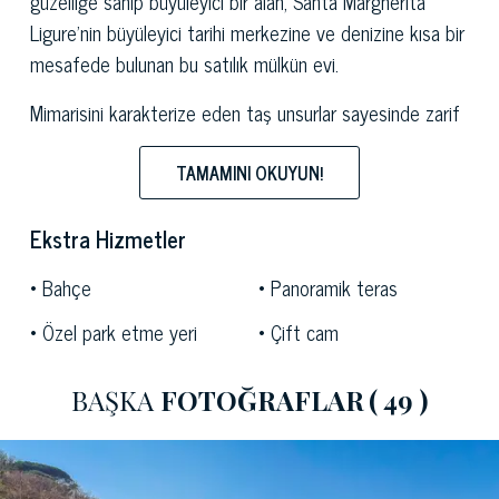
güzelliğe sahip büyüleyici bir alan, Santa Margherita
Ligure'nin büyüleyici tarihi merkezine ve denizine kısa bir
mesafede bulunan bu satılık mülkün evi.
Mimarisini karakterize eden taş unsurlar sayesinde zarif
ve zarif bu mülk, ufuktaki berrak turkuaz suları
kucaklayana kadar altındaki tüm köyün eşsiz panoramik
TAMAMINI OKUYUN!
manzarasını sunmaktadır.
Ekstra Hizmetler
Muhteşem zeytinlikler ve sık ormanlar arasında, yerel
manzarayı karakterize eden parlak renklerle iç içe olan
Bahçe
Panoramik teras
bu villa, şehir merkezinden soyutlanmadan son derece
Özel park etme yeri
Çift cam
mahremiyete sahiptir.
250 metrekarelik bir iç yüzeye sahip üç katlı yerleşim
BAŞKA
FOTOĞRAFLAR
( 49 )
düzeni, birinci katın tamamen açık plan mutfaklı bir
oturma odası içeren yaşam alanı tarafından işgal
edildiğini görüyor. İkinci kata çıkarken teraslı çift kişilik