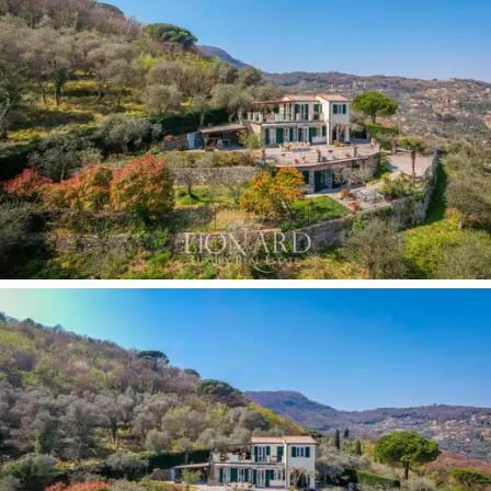
bir yatak odası ve küçük bir çalışma odası buluyoruz. Alt
katta, tümü muhteşem deniz manzaralı ve doğrudan
yemyeşil bahçeye bakan bir ebeveyn yatak odası ve üç
yatak odası, barbekü köşesi ile keyifli bir yemek alanına
sahip, zengin bitkilendirilmiş teraslarda düzenlenmiş
1.000 m2'dir.
Bu mülk, 3.000 m2'lik bir zeytinlik ve yedi noktalı bir
otopark ile zenginleştirilmiştir.