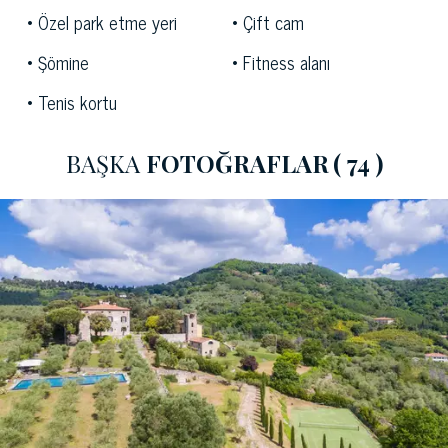
Toskana'yı sevenler ve tarihi, kültürü ve yemek
Özel park etme yeri
Çift cam
geleneğinin keyfini çıkarmak isteyenler için
mükemmeldir.
Şömine
Fitness alanı
Tenis kortu
BAŞKA
FOTOĞRAFLAR
( 74 )