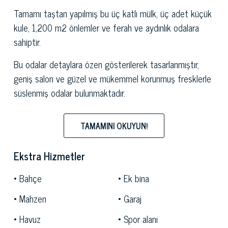
Tamamı taştan yapılmış bu üç katlı mülk, üç adet küçük
kule, 1,200 m2 önlemler ve ferah ve aydınlık odalara
sahiptir.
Bu odalar detaylara özen gösterilerek tasarlanmıştır,
geniş salon ve güzel ve mükemmel korunmuş fresklerle
süslenmiş odalar bulunmaktadır.
Ana villa yanında Konuklar veya personel için bir
TAMAMINI OKUYUN!
müştemilat ve birkaç ek vardır.
Bu tesis, güzel bir zeytin korusu ve harika bir yüzme
Ekstra Hizmetler
havuzuna ev sahipliği yapan 1.2 hektarlık bir parkla
Bahçe
Ek bina
çevrilidir. Ayrıca bu sporu sevenler için bir tenis kortu da
bulunmaktadır.
Mahzen
Garaj
Pisa
ve Toskana kıyısına çok yakın olan bu lüks tesis,
Havuz
Spor alanı