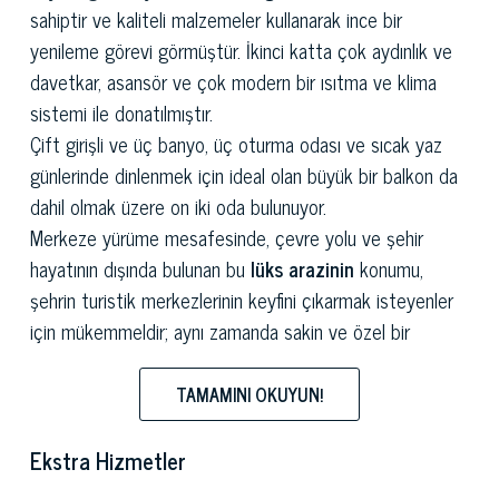
sahiptir ve kaliteli malzemeler kullanarak ince bir
yenileme görevi görmüştür. İkinci katta çok aydınlık ve
davetkar, asansör ve çok modern bir ısıtma ve klima
sistemi ile donatılmıştır.
Çift girişli ve üç banyo, üç oturma odası ve sıcak yaz
günlerinde dinlenmek için ideal olan büyük bir balkon da
dahil olmak üzere on iki oda bulunuyor.
Merkeze yürüme mesafesinde, çevre yolu ve şehir
hayatının dışında bulunan bu
lüks arazinin
konumu,
şehrin turistik merkezlerinin keyfini çıkarmak isteyenler
için mükemmeldir; aynı zamanda sakin ve özel bir
ortamda yaşamaktadır.
Bu gerçek
rüya hom
e, Campo di Marte istasyonuna
TAMAMINI OKUYUN!
yakındır ve karayoluyla iyi bağlantılıdır; Buradan Versilia
plaj kasabaları, Quercetano Körfezi, Baratti Körfezi ve
Ekstra Hizmetler
Maremma alanı gibi diğer ilginç yerlere kolayca ulaşmak