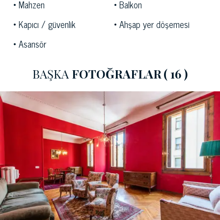
Mahzen
Balkon
çok kolay.
Kapıcı / güvenlik
Ahşap yer döşemesi
Asansör
BAŞKA
FOTOĞRAFLAR
( 16 )