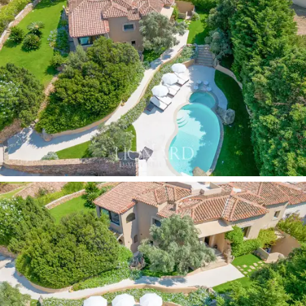
yerleştirilmiş bir
yüzme havuzu
alanının yanı sıra,
dinlenmek için mükemmel olan çok sayıda mobilyalı açık
alana da sahiptir. Panoramik masalı yemek alanı ve
Grande Pevero Körfezi'ne bakan kanepeli dinlenme
alanı da dahil olmak üzere yılın her mevsiminde
kullanılabilir.
İçeride,
ebeveyn banyolu beş adet çift
kişilik yatak
odası ve
personel için banyolu bir yatak odası
bulunmaktadır. İlave banyo, verandaya bakan çift kişilik
oturma odası, yüzme havuzuna bakan yemek odası ve
mutfak içeren yaşam alanına hizmet vermektedir.
Araba yolundan erişilebilen bu prestijli mülk, özel bir park
alanında
dört adede kadar park yeri
sunmaktadır; bu,
kesinlikle benzersiz bir sahil evinin lüksünün keyfini
endişelenmeden çıkarmak için temel bir özelliktir ve