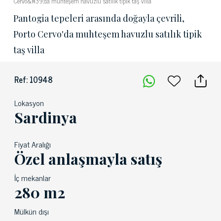
Cervo&#39;da muhteşem havuzlu satılık tipik taş villa
Pantogia tepeleri arasında doğayla çevrili,
Porto Cervo'da muhteşem havuzlu satılık tipik
taş villa
Ref: 10948
Lokasyon
Sardinya
Fiyat Aralığı
Özel anlaşmayla satış
İç mekanlar
280 m2
Mülkün dışı