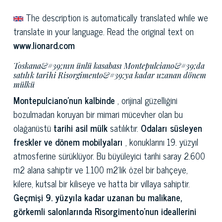
The description is automatically translated while we
translate in your language. Read the original text on
www.lionard.com
Toskana&#39;nın ünlü kasabası Montepulciano&#39;da
satılık tarihi Risorgimento&#39;ya kadar uzanan dönem
mülkü
Montepulciano'nun kalbinde
, orijinal güzelliğini
bozulmadan koruyan bir mimari mücevher olan bu
olağanüstü
tarihi asil mülk
satılıktır.
Odaları süsleyen
freskler ve dönem mobilyaları
, konuklarını 19. yüzyıl
atmosferine sürüklüyor. Bu büyüleyici tarihi saray 2.600
m2 alana sahiptir ve 1.100 m2'lik özel bir bahçeye,
kilere, kutsal bir kiliseye ve hatta bir villaya sahiptir.
Geçmişi 9. yüzyıla kadar uzanan bu malikane,
görkemli salonlarında Risorgimento'nun ideallerini