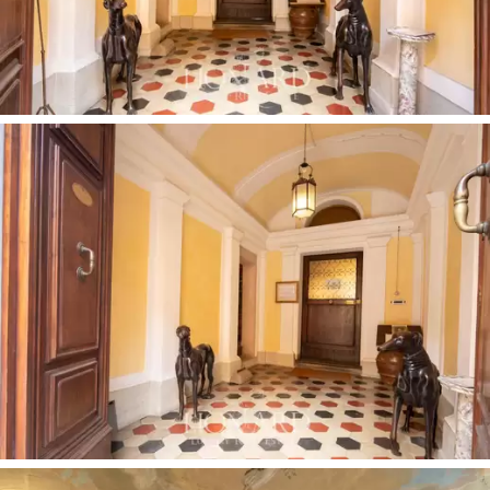
odaları, misafirlerin dikkatini çeken, tamamı saray
için özel olarak tasarlanmış mobilyalarla
birleştirilmiş, freskli manzaralardan oluşuyor
.
Saray, çok sayıda salon ve süit dahil olmak üzere iki
kata yayılmış geniş alanlardan oluşmaktadır. Teras
Montepulciano'nun ana caddesine bakmaktadır. Binanın
içinde şömineli geniş bir mutfak,
Fortepiano ve eski
ailenin köklerini hatırlatan bir Aile Ağacı bulunan
görkemli bir müzik salonu
bulunmaktadır. Başka bir
oturma odası boyalı ve dik bir piyano ve şömineye ev
sahipliği yapıyor; bu oturma odalarının kanepelerinde
İtalyan Risorgimento'nun kahramanları
sohbet
ediyordu. Başlangıçta kirişli ve geometrik motiflerle
süslenmiş tavanlar,
1830 yılında Cortona'lı Maestro
Andrea Galeotti tarafından fresklerle süslenmiştir
ve
iki yüzyıl geçmesine rağmen hala sağlamdır.