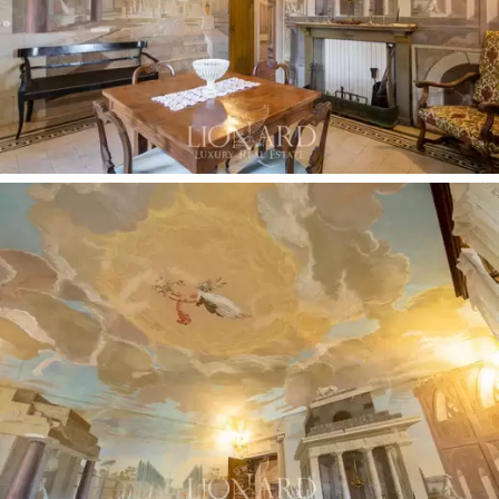
hatırlatıyor. Bu olağanüstü mülk aynı zamanda
küçük bir
kutsanmış kilise ve mahzenlerle de
zenginleştirilmiştir.
Muhteşem Montepulciano'da
yer alan
bu dönem asil
ikametgahı, geçmiş bir dönemin ihtişamını yeniden
canlandırma gücüne sahiptir ve kendinizi gerçek bir asil
ikametgahının köklerine kaptırma fırsatı sunar. Büyüleyici
çekiciliğini takdir edebilecekleri ağırlamayı
amaçlamaktadır.