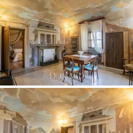
Her biri dönem banyoları ve mobilyalarla donatılmış sekiz
adet çift kişilik yatak odası, zaman içinde değişmeden
karakterini korumuştur. Bu soylu sarayın pencerelerinden,
Chiusi ve Montepulciano göllerine kadar uzanan çiftlik
evlerinin
ve ufukta Trasimeno'nun ana hatlarının
bulunduğu, zeytinlikler ve üzüm bağları açısından
zengin çevredeki kırsalın
muhteşem manzarasının
keyfini çıkarabilirsiniz.
Atmosfer
, zamanın estetik tarzını takip eden, asırlık
bitkilerle zenginleştirilmiş bir Risorgimento bahçesi
ile tamamlanmaktadır. Çitlerin arasında, Risorgimento ve
İtalya'nın Birleşmesi'nin seslerinin yankısı neredeyse
duyulabilir gibi görünüyor; İtalya'yı yaşam sanatı için bir
referans noktası olarak gören o zengin Avrupa'yı