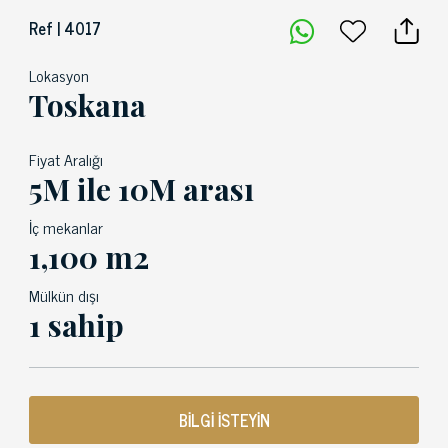
Ref | 4017
Lokasyon
Toskana
Fiyat Aralığı
5M ile 10M arası
İç mekanlar
1,100 m2
Mülkün dışı
1 sahip
BİLGİ İSTEYİN