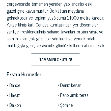
çerçevesinde tamamen yeniden yapılandırılıp eski
güzelliğine kavuşmuştur. Üç kattan meydana
gelmektedir ve toplam yüzölçümü 1.1000 metre karedir.
Yükseltilmiş kat, Cenova kumtaşından yer döşemeleri,
zarifçe fresklendirilmiş şahane tavanları, ortamı sıcak ve
samimi kılan çok güzel bir şöminesi ve yemek odalı
mutfağıyla geniş ve aydınlık gündüz kullanım alanına eşlik
eden çok şık bir girişle açılmaktadır. Gene bu katta
banyolu zarif bir suit ve sahip olduğu küçük bir salon
TAMAMINI OKUYUN!
mevcuttur. Burada ayrıca, ev çalışanları için bağımsız
küçük bir daire, misafirler için başka bir banyo,
Ekstra Hizmetler
çamaşırhane ve ütü alanı da vardır. Harika bir şekilde
Bahçe
Deniz kenarı
muhafaza edilmiş, camdan dekore edilmiş ve antik
beyaz mermerden yapılmış mükemmel merdiven,
Havuz
Panoramik teras
tavanının tamamen freskli olduğu mülkiyetin birinci
Balkon
Şömine
katına eşlik etmektedir. Bu katta, banyolu şık dört suit