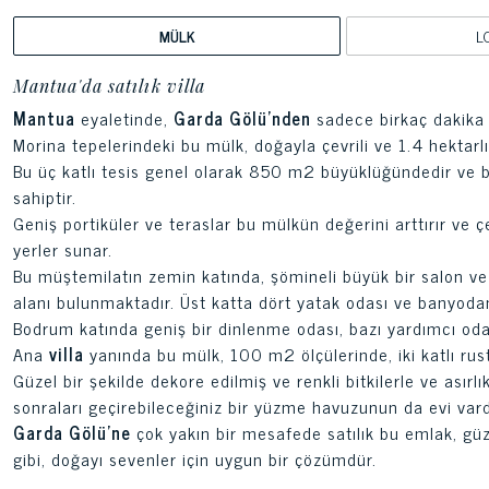
MÜLK
L
Mantua'da satılık villa
Mantua
eyaletinde,
Garda Gölü'nden
sadece birkaç dakika 
Morina tepelerindeki bu mülk, doğayla çevrili ve 1.4 hektarlık 
Bu üç katlı tesis genel olarak 850 m2 büyüklüğündedir ve b
sahiptir.
Geniş portiküler ve teraslar bu mülkün değerini arttırır ve ç
yerler sunar.
Bu müştemilatın zemin katında, şömineli büyük bir salon ve
alanı bulunmaktadır. Üst katta dört yatak odası ve banyoda
Bodrum katında geniş bir dinlenme odası, bazı yardımcı oda
Ana
villa
yanında bu mülk, 100 m2 ölçülerinde, iki katlı rust
Güzel bir şekilde dekore edilmiş ve renkli bitkilerle ve asırl
sonraları geçirebileceğiniz bir yüzme havuzunun da evi vard
Garda Gölü'ne
çok yakın bir mesafede satılık bu emlak, gü
gibi, doğayı sevenler için uygun bir çözümdür.