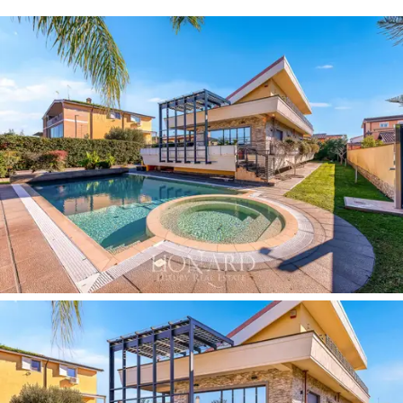
yüksek çitlerle çevrilidir. Asma katı çevreleyen 30 m2'lik
veranda, açık hava anları için mükemmel bir alan sunuyor.
Güneybatıda yer alan tuzlu su havuzu, tam bir rahatlama
deneyimi için ısıtmalı ve 8 kişilik hidromasajla donatılmış
gerçek bir mücevherdir.
Villanın teraslarında cam fotovoltaik paneller ve doğal
taş kaplama bulunmaktadır. İç mekanlar, mülkü konfor ve
güvenlik açısından son teknoloji haline getiren ev
otomasyon sistemi de dahil olmak üzere ileri
teknolojilerle zenginleştirilmiştir. Mülkün arka kısmındaki
büyük bir rampa, 80 m2'den büyük yer altı garajına
erişim sağlayarak rahat ve güvenli park yeri sunmaktadır.
Tasarım, konfor ve mahremiyetin tek bir yaşayan
şaheserde harmanlandığı bu modern tarzdaki lüks villada
iki dünya buluşuyor: Lazio sahilinin doğal güzelliği ile