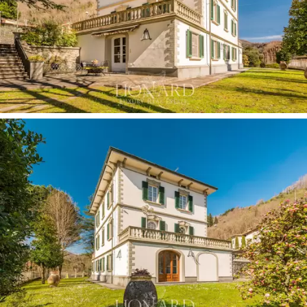
koruyan
büyük bir yenilemeden
geçmiştir. Üçüncü
birim, yine tamamen yenilenmiş, yaklaşık 250 m2
büyüklüğünde ve şömineli bir yaşam alanı ve üç girişi
olan 50 m2'lik bir garaj alanı ile büyük bir kiler içeren eski
limon evinden oluşmaktadır. çamaşır.
Satılık bu prestijli mülk, iki görkemli girişe sahiptir ve
yaklaşık 5000 m2'lik özel bir parkla çevrilidir, mükemmel
bir şekilde korunur, kaynak suyunun aktığı üç taş çeşme
ve spor severler için gerçek bir mücevher olan güzel bir
tenis kortu
ile süslenmiştir.
Doğayla çevrili ancak şehrin tüm hizmetlerinden
uzak olmayan bu büyüleyici mülk,
Toskana güzelliğinin
tadını çıkarmak için mükemmel bir mülktür.