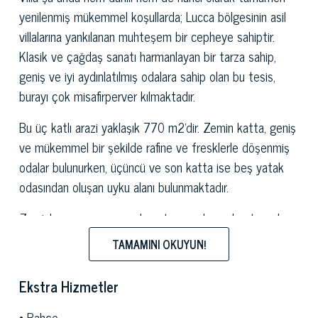
yenilenmiş mükemmel koşullarda; Lucca bölgesinin asil
villalarına yankılanan muhteşem bir cepheye sahiptir.
Klasik ve çağdaş sanatı harmanlayan bir tarza sahip,
geniş ve iyi aydınlatılmış odalara sahip olan bu tesis,
burayı çok misafirperver kılmaktadır.
Bu üç katlı arazi yaklaşık 770 m2'dir. Zemin katta, geniş
ve mükemmel bir şekilde rafine ve fresklerle döşenmiş
odalar bulunurken, üçüncü ve son katta ise beş yatak
odasından oluşan uyku alanı bulunmaktadır.
Zeminler mermer veya ahşaptan yapılmış olup tavanlar
fresklerle zengin bir şekilde dekore edilmiştir.
TAMAMINI OKUYUN!
Bu
villa
, güzel kokulu çiçekler ve asırlık ağaçlar ile güzel
Ekstra Hizmetler
bir şekilde dikilmiş ve süslenmiş yaklaşık 1,7 hektarlık bir
bereketli park ile çevrilidir; Burada ayrıca limon
Bahçe