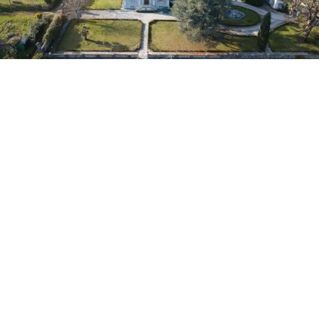
+45
DIĞERLERINI GÖR ( 44 )
İLETIŞIM
Per meglio corrispondere alle vostre esigenze Vi preghiamo
di compilare i campi sottostanti specificando la lingua in cui
gradireste risposta. Lionard Vi risponderà quanto prima.