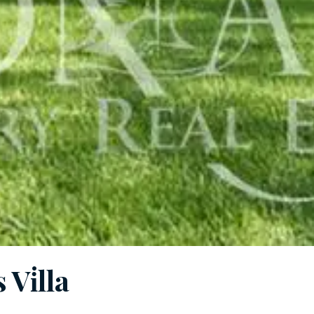
 Vi̇lla