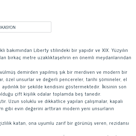
OKASYON
i bakımından Liberty stilindeki bir yapıdır ve XIX. Yüzyılın
saldan birkaç metre uzaklıktaşehrin en önemli meydanlarından
dövülmüş demirden yapılmış şık bir merdiven ve modern bir
r, özel unsurlar ve değerli pencereler, tarihi şömineler, el
 aydınlık bir şekilde kendisini göstermektedir. İkisinin son
olduğu çift kişilik odalar toplamda beş tanedir.
ir. Uzun soluklu ve dikkatlice yapılan çalışmalar, kapalı
 gibi evin değerini arttıran modern yeni unsurların
gizlilik katan, ona uyumlu zarif bir görünüş veren, rezidansı