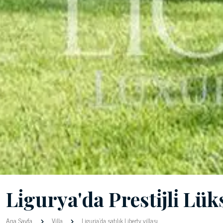
Li̇gurya'da Presti̇jli̇ Lüks
Ana Sayfa
Villa
Liguria'da satılık Liberty villası