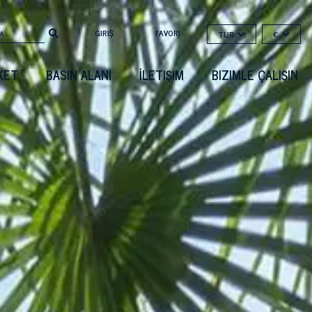
GIRIŞ
FAVORI
TUR
€
KET
BASIN ALANI
İLETIŞIM
BIZIMLE ÇALIŞIN