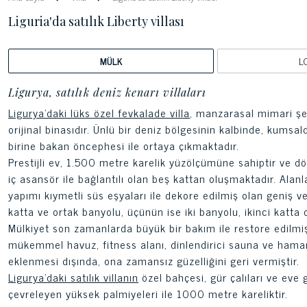
Liguria'da satılık Liberty villası
MÜLK
L
Ligurya, satılık deniz kenarı villaları
Ligurya'daki lüks özel fevkalade villa
, manzarasal mimari şekl
orijinal binasıdır. Ünlü bir deniz bölgesinin kalbinde, kum
birine bakan öncephesi ile ortaya çıkmaktadır.
Prestijli ev, 1.500 metre karelik yüzölçümüne sahiptir ve 
iç asansör ile bağlantılı olan beş kattan oluşmaktadır. Alanla
yapımı kıymetli süs eşyaları ile dekore edilmiş olan geniş ve
katta ve ortak banyolu, üçünün ise iki banyolu, ikinci katta 
Mülkiyet son zamanlarda büyük bir bakım ile restore edilmişt
mükemmel havuz, fitness alanı, dinlendirici sauna ve hamam
eklenmesi dışında, ona zamansız güzelliğini geri vermiştir.
Ligurya'daki satılık villanın
özel bahçesi, gür çalıları ve eve 
çevreleyen yüksek palmiyeleri ile 1000 metre kareliktir.