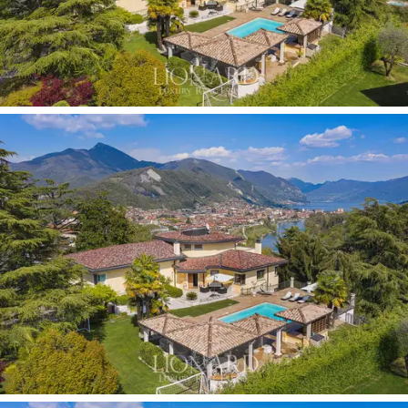
dairesi var.
Yüzme havuzunun altında, güzel bir koridor, bir taverna,
bir banyo ve yemyeşil parka bakan bir terasa sahip,
daha küçük ama aynı derecede prestijli ikinci bir ev var.
Büyüleyici panoramik konumu ve içinde bulunduğu
prestijli bağlam, bu mülkü
Iseo Gölü'ne bakan
büyüleyici bir ev haline getirmektedir.