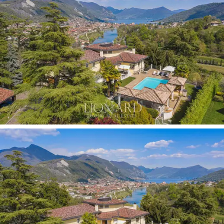
yenilenen villa, çatılı çift garajlı büyük bir park alanına ve
evin altında ek bir çift garaja ve geniş avluya açılan bir
araba yoluna sahiptir. Birkaç adım, maksimum konforu en
keyifli yaz eğlencesiyle birleştirmek için bir güneşlenme
alanı ve bir çardak ile donatılmış muhteşem yüzme
havuzu alanına çıkmaktadır. Buradan, her ikisi de Iseo
Gölü'nün muhteşem manzarasına sahip muhteşem
terasa bakan, ayrı bir mutfağa sahip geniş bir oturma
odası bulunan ana eve erişebilirsiniz. Katta ayrıca üç
yatak odası, iki banyo ve iki depo bulunmaktadır.
Üst katta mini mutfaklı ikinci bir oturma odası, bir yatak
odası ve bir banyonun yanı sıra göle bakan panoramik bir
teras vardır. Bodrum kat, bir verandaya açılan ve yine
göl kenarının özel manzarasına sahip büyük bir odaya
adanmıştır. Aynı katta bir çalışma odası, bir depo odası,
büyük bir çamaşır odası, bir banyo, bir kiler ve bir kazan