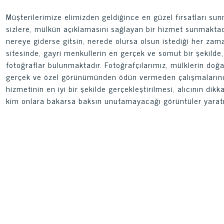
Müşterilerimize elimizden geldiğince en güzel fırsatları s
sizlere, mülkün açıklamasını sağlayan bir hizmet sunmaktadır
nereye giderse gitsin, nerede olursa olsun istediği her zaman
sitesinde, gayri menkullerin en gerçek ve somut bir şekilde, 
fotoğraflar bulunmaktadır. Fotoğrafçılarımız, mülklerin do
gerçek ve özel görünümünden ödün vermeden çalışmalarını or
hizmetinin en iyi bir şekilde gerçekleştirilmesi, alıcının d
kim onlara bakarsa baksın unutamayacağı görüntüler yarat