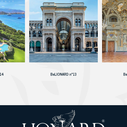
°14
BeLIONARD n°13
B