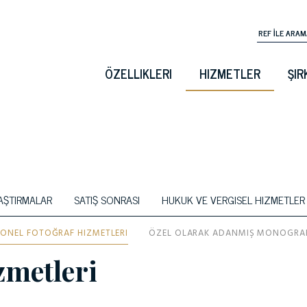
ÖZELLIKLERI
HIZMETLER
ŞIR
AŞTIRMALAR
SATIŞ SONRASI
HUKUK VE VERGISEL HIZMETLER
ONEL FOTOĞRAF HIZMETLERI
ÖZEL OLARAK ADANMIŞ MONOGRA
zmetleri