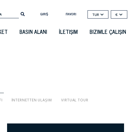
GIRIŞ
FAVORI
TUR
€
KET
BASIN ALANI
İLETIŞIM
BIZIMLE ÇALIŞIN
FI
İNTERNETTEN ULAŞIM
VIRTUAL TOUR