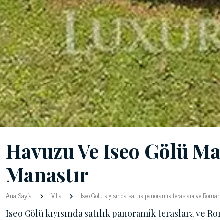
Havuzu Ve Iseo Gölü Ma
Manastır
Ana Sayfa
Villa
Iseo Gölü kıyısında satılık panoramik teraslara ve Romane
Iseo Gölü kıyısında satılık panoramik teraslara ve Ro