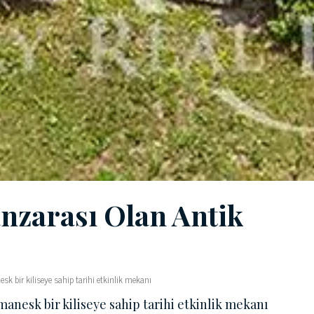
nzarası Olan Antik
sk bir kiliseye sahip tarihi etkinlik mekanı
manesk bir kiliseye sahip tarihi etkinlik mekanı