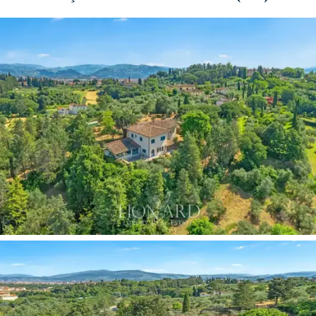
hem de eşsiz Toskana kırsalının sağladığı huzuru takdir
ediyor.
Ana villa
600 m2 olup, çift girişli üç katlı olarak
geliştirilmiş olup, bahçenin muhteşem manzarasını sunan,
dış ile iç arasında bir bütünlük ve doğa ile bağlantı kuran
geniş pencereler sayesinde geniş, aydınlık odalara ev
sahipliği yapmaktadır. aslında ışık, güneş ve mavi kristal
iç mekanların baş kahramanlarıdır. Zemin kat, iki büyük
oturma odası, iç avluya erişimi olan mutfak ve misafir
banyosundan oluşan geniş yaşam alanının bulunduğu
mülkün kalbidir.
Döner bir merdiven, geniş bir oturma odası, iki adet çift
kişilik yatak odası ve bir banyodan oluşan bir
uyku
alanının
bulunduğu üst kata çıkmaktadır. Villanın