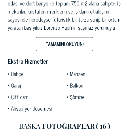
odası ve dört banyo ile toplam 750 m2 alana sahiptir. İç
mekanlar, kristallerin, renklerin ve ışıkların etkileşimi
sayesinde neredeyse fütüristik bir tarza sahip bir ortam
yaratan baş yıldız Lorenzo Papi'nin şaşmaz yorumuyla
dikkat çekiyor. Tesisi çevreleyen, yüksek ağaçlar, zeytin
ağaçları, bitkiler ve çiçeklerle süslenmiş 4.500 m2'lik
TAMAMINI OKUYUN!
yoğun bir
bahçe
, tam mahremiyetle çevrili dinlenme
anlarının tadını çıkarmak için ideal bir alan yaratıyor.
Ekstra Hizmetler
Floransa
, her fırsatta güzelliğini takdir edebileceğiniz
Bahçe
Mahzen
ve İtalyan dolce vita'sının tadını çıkarabileceğiniz bir açık
Garaj
Balkon
hava müzesi.
Ponte Vecchio, Palazzo Pitti
ve
Brunelleschi kubbeli
Katedral
gibi eşsiz anıtlar
Çift cam
Şömine
sunmanın yanı sıra, pitoresk
Chianti
bölgesine yakınlığı
Ahşap yer döşemesi
sayesinde kaliteli şaraplar eşliğinde tipik Floransa
mutfağının tadını çıkarmak da mümkündür. Stratejik
BAŞKA
FOTOĞRAFLAR
( 16 )
konumu sayesinde bu lüks villa, hem şehrin konforunu