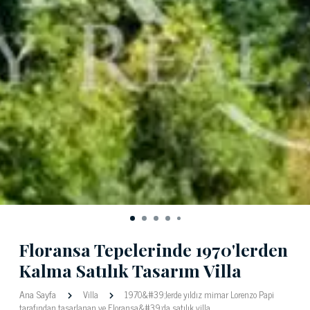
Floransa Tepelerinde 1970'lerden
Kalma Satılık Tasarım Villa
Ana Sayfa
Villa
1970&#39;lerde yıldız mimar Lorenzo Papi
tarafından tasarlanan ve Floransa&#39;da satılık villa