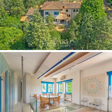
bodrum katında
personel için bir daire bulunmaktadır.
Ana villaya ek olarak, her ikisi de 40 m2 yüzey alanına
sahip
iki bağımsız daire
sunan tesiste, ilki en-suite
banyolu geniş tek bir odadan, ikincisi ise açık plan
oturma alanından oluşmaktadır. mini mutfak, çift kişilik
yatak odası ve banyo, misafirler için ideal çözümü
yaratıyor. Mülk, üç veya dört araçlık 75 m2'lik bir garajla
tamamlanıyor.
Tesisi çevreleyen büyüleyici
bahçe
, geniş bir teras ve
muhteşem bir sundurma da dahil olmak üzere, açık
havada dinlenme anlarının keyfini çıkarabileceğiniz birçok
alan sunmaktadır. Uzun ağaçlar ve zeytin ağaçlarıyla
kaplı bahçe, yaz aylarında serinlemek için ideal
, yüzme
havuzu eklenebilen
pastoral bir ortam sunuyor.
Floransa tepelerinde satılık bu lüks villa,
mimari