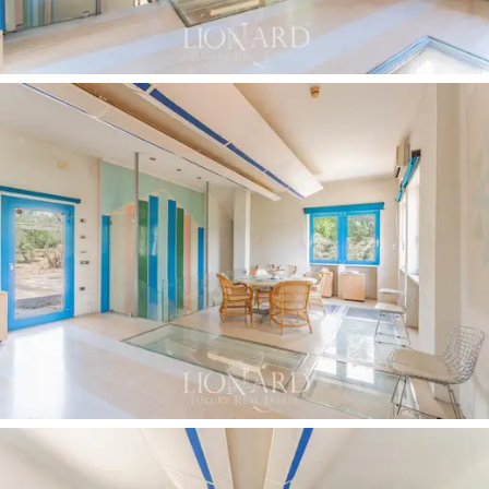
benzersizliği ile öne çıkan ve
Floransa
şehrinin sunduğu
tüm hizmetlere iyi bağlantılara sahip, dinlendirici bir
konaklama arayanlar için ideal bir çözümdür.