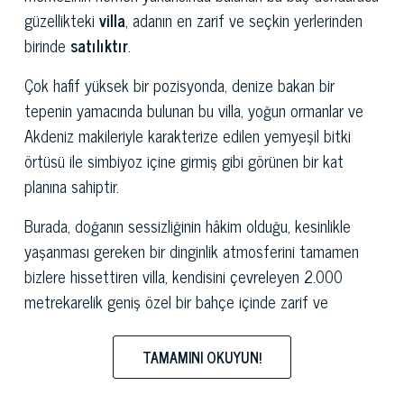
güzellikteki
villa
, adanın en zarif ve seçkin yerlerinden
birinde
satılıktır
.
Çok hafif yüksek bir pozisyonda, denize bakan bir
tepenin yamacında bulunan bu villa, yoğun ormanlar ve
Akdeniz makileriyle karakterize edilen yemyeşil bitki
örtüsü ile simbiyoz içine girmiş gibi görünen bir kat
planına sahiptir.
Burada, doğanın sessizliğinin hâkim olduğu, kesinlikle
yaşanması gereken bir dinginlik atmosferini tamamen
bizlere hissettiren villa, kendisini çevreleyen 2.000
metrekarelik geniş özel bir bahçe içinde zarif ve
modern mimarisi ile uyum içindedir.
TAMAMINI OKUYUN!
250 metrekarelik bir iç yüzeye sahip ana konut,
toplamda 5 yatak odası ve 5 banyoya sahip olup küçük