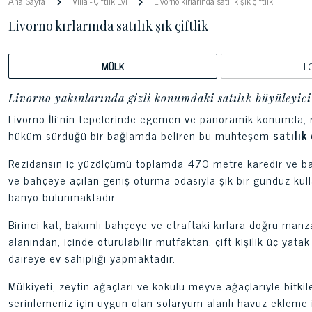
Ana Sayfa
Villa
-
Çiftlik Evi
Livorno kırlarında satılık şık çiftlik
Livorno kırlarında satılık şık çiftlik
MÜLK
L
Livorno yakınlarında gizli konumdaki satılık büyüleyici 
Livorno İli’nin tepelerinde egemen ve panoramik konumda, res
hüküm sürdüğü bir bağlamda beliren bu muhteşem
satılık
Rezidansın iç yüzölçümü toplamda 470 metre karedir ve bağım
ve bahçeye açılan geniş oturma odasıyla şık bir gündüz kullan
banyo bulunmaktadır.
Birinci kat, bakımlı bahçeye ve etraftaki kırlara doğru manz
alanından, içinde oturulabilir mutfaktan, çift kişilik üç ya
daireye ev sahipliği yapmaktadır.
Mülkiyeti, zeytin ağaçları ve kokulu meyve ağaçlarıyle bitki
serinlemeniz için uygun olan solaryum alanlı havuz ekleme 