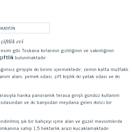
OKASYON
çiftlik evi
im gibi Toskana kırlarının gizliliğinin ve sakinliğinin
 çiftlik
bulunmaktadır.
sız girişiyle iki birimi içermektedir; zemin katta mutfaklı
ım alanı, yemek odası, çift kişilik iki yatak odası ve iki
arasıyla harika panoramik terasa girişli gündüz kullanım
tak odasından ve iki banyodan meydana gelen ikinci bir
lendirilmiş şık bir bahçeyi içine alan ve güzel mevsimlerde
imkanına sahip 1,5 hektarlık arazi kucaklamaktadır.