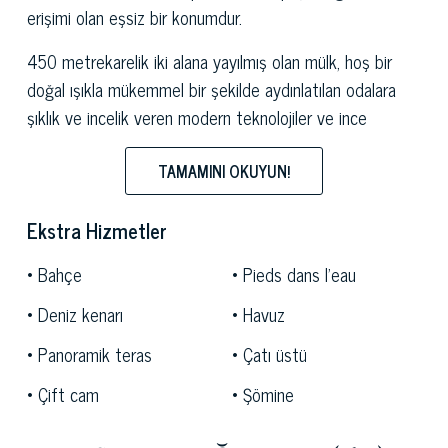
erişimi olan eşsiz bir konumdur.
450 metrekarelik iki alana yayılmış olan mülk, hoş bir
doğal ışıkla mükemmel bir şekilde aydınlatılan odalara
şıklık ve incelik veren modern teknolojiler ve ince
yüzeyler kullanılarak yakın zamanda yenilenmiştir.
TAMAMINI OKUYUN!
Alt katta, ikisi en-suite banyolu dört yatak odası ve
ortak banyolu ve gardırop odalı iki çift kişilik yatak odası
Ekstra Hizmetler
bulunmaktadır.
Bahçe
Pieds dans l'eau
Bir merdivene tırmanmak, her odadan nefes kesen
Deniz kenarı
Havuz
manzarayı takdir etmenin mümkün olduğu üst kata çıkar
ve her ikisi de bir dinlenme alanı olarak kullanılan
Panoramik teras
Çatı üstü
sundurmaya ve büyüleyici olan büyük bir parlak çift
Çift cam
Şömine
kişilik oturma odası ve yemek odasından oluşur. Bahçe .
Ayrıca bu katta mutfak, çalışma, iki yatak odası ve üç