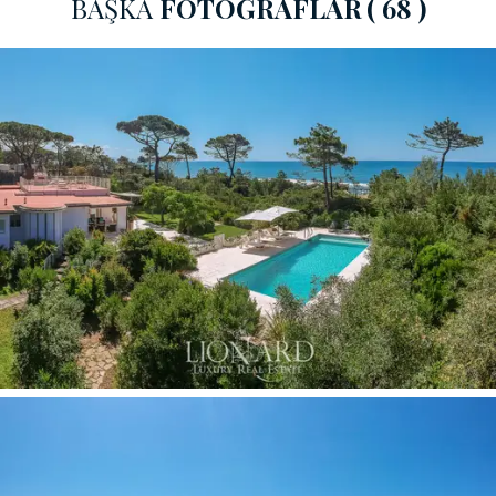
BAŞKA
FOTOĞRAFLAR
( 68 )
banyo bulunmaktadır.
Çelik ve tik ağacından modern bir dış merdiven, 366 °
denizin ve villanın arkasındaki kalın çam ormanının keyfini
çıkarabileceğiniz muhteşem panoramik terasa ulaşmanızı
sağlar.
Castiglione della Pescaia'da satılık
bu muhteşem
tesis
, gizlilikle dolu muhteşem Yüzme havuzu alanına ek
olarak, uygun bir kısmen kapalı otoparkın içinde
bulduğumuz plajı çevreleyen yaklaşık 5.000 metrekarelik
lüks bir park tamamlıyor.