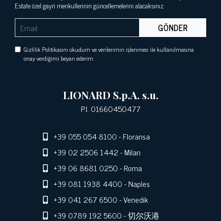
Estate özel gayri menkullerinin güncellemelerini alacaksınız.
GÖNDER
Gizlilik Politikasını okudum ve verilerimin işlenmesi ile kullanılmasına
onay verdiğimi beyan ederim.
LIONARD S.p.A. s.u.
P.I. 01660450477
+39 055 054 8100
- Floransa
+39 02 2506 1442
- Milan
+39 06 8681 0250
- Roma
+39 081 1938 4400
- Naples
+39 041 267 6500
- Venedik
+39 0789 192 5600
- 切尔沃港