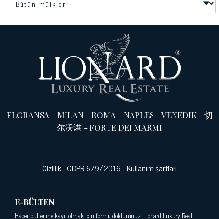
FLORANSA
-
MILAN
-
ROMA
-
NAPLES
-
VENEDIK
-
切
尔沃港
-
FORTE DEI MARMI
Gizlilik
-
GDPR 679/2016
-
Kullanım şartları
E-BÜLTEN
Haber bültenine kayıt olmak için formu doldurunuz. Lionard Luxury Real