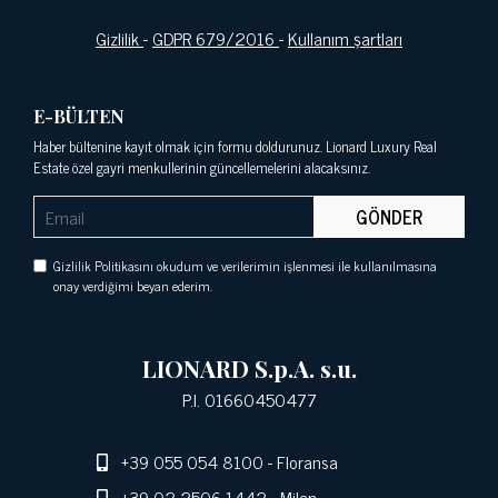
Gizlilik
-
GDPR 679/2016
-
Kullanım şartları
E-BÜLTEN
Haber bültenine kayıt olmak için formu doldurunuz. Lionard Luxury Real
Estate özel gayri menkullerinin güncellemelerini alacaksınız.
GÖNDER
Gizlilik Politikasını okudum ve verilerimin işlenmesi ile kullanılmasına
onay verdiğimi beyan ederim.
LIONARD S.p.A. s.u.
P.I. 01660450477
+39 055 054 8100
- Floransa
+39 02 2506 1442
- Milan