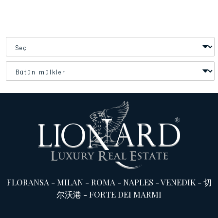
FLORANSA
-
MILAN
-
ROMA
-
NAPLES
-
VENEDIK
-
切
尔沃港
-
FORTE DEI MARMI