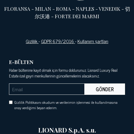
FLORANSA
-
MILAN
-
ROMA
-
NAPLES
-
VENEDIK
-
切
尔沃港
-
FORTE DEI MARMI
Gizlilik
-
GDPR 679/2016
-
Kullanım şartları
E-BÜLTEN
Haber bültenine kayıt olmak için formu doldurunuz. Lionard Luxury Real
Estate özel gayri menkullerinin güncellemelerini alacaksınız.
GÖNDER
Gizlilik Politikasını okudum ve verilerimin işlenmesi ile kullanılmasına
onay verdiğimi beyan ederim.
LIONARD S.p.A. s.u.