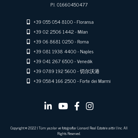
P.I. 01660450477
+39 055 054 8100
- Floransa
+39 02 2506 1442
- Milan
+39 06 8681 0250
- Roma
+39 081 1938 4400
- Naples
+39 041 267 6500
- Venedik
+39 0789 192 5600
- 切尔沃港
+39 0584 166 2500
- Forte dei Marmi
Copyright © 2022 | Tüm yazılar ve fotoğraflar Lionard Real Estate'e aittir | Inc. All
Rights Reserved.