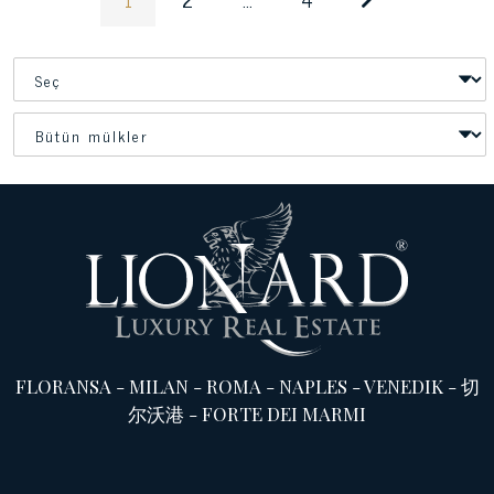
FLORANSA
-
MILAN
-
ROMA
-
NAPLES
-
VENEDIK
-
切
尔沃港
-
FORTE DEI MARMI