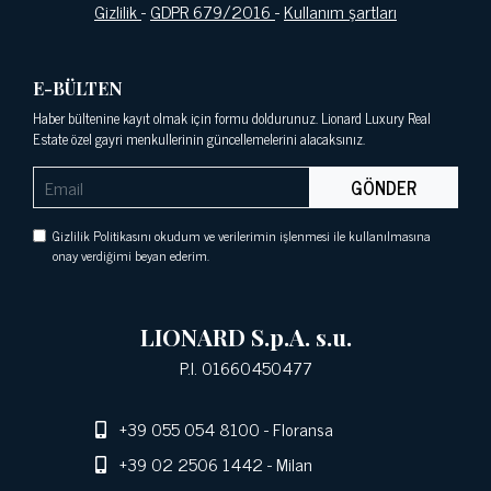
Gizlilik
-
GDPR 679/2016
-
Kullanım şartları
E-BÜLTEN
Haber bültenine kayıt olmak için formu doldurunuz. Lionard Luxury Real
Estate özel gayri menkullerinin güncellemelerini alacaksınız.
GÖNDER
Gizlilik Politikasını okudum ve verilerimin işlenmesi ile kullanılmasına
onay verdiğimi beyan ederim.
LIONARD S.p.A. s.u.
P.I. 01660450477
+39 055 054 8100
- Floransa
+39 02 2506 1442
- Milan