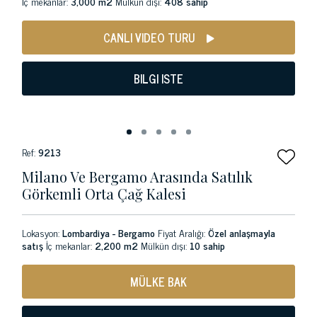
İç mekanlar:
3,000 m2
Mülkün dışı:
408 sahip
CANLI VIDEO TURU
BILGI ISTE
Ref:
9213
Milano Ve Bergamo Arasında Satılık
Görkemli Orta Çağ Kalesi
Lokasyon:
Lombardiya - Bergamo
Fiyat Aralığı:
Özel anlaşmayla
satış
İç mekanlar:
2,200 m2
Mülkün dışı:
10 sahip
MÜLKE BAK