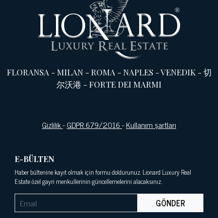
FLORANSA
-
MILAN
-
ROMA
-
NAPLES
-
VENEDIK
-
切
尔沃港
-
FORTE DEI MARMI
Gizlilik
-
GDPR 679/2016
-
Kullanım şartları
E-BÜLTEN
Haber bültenine kayıt olmak için formu doldurunuz. Lionard Luxury Real
Estate özel gayri menkullerinin güncellemelerini alacaksınız.
GÖNDER