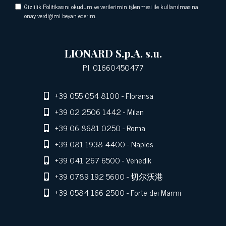
Gizlilik Politikasını okudum ve verilerimin işlenmesi ile kullanılmasına
onay verdiğimi beyan ederim.
LIONARD S.p.A. s.u.
P.I. 01660450477
+39 055 054 8100
- Floransa
+39 02 2506 1442
- Milan
+39 06 8681 0250
- Roma
+39 081 1938 4400
- Naples
+39 041 267 6500
- Venedik
+39 0789 192 5600
- 切尔沃港
+39 0584 166 2500
- Forte dei Marmi