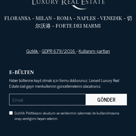
FLORANSA
-
MILAN
-
ROMA
-
NAPLES
-
VENEDIK
-
切
尔沃港
-
FORTE DEI MARMI
Gizlilik
-
GDPR 679/2016
-
Kullanım şartları
E-BÜLTEN
Haber bültenine kayıt olmak için formu doldurunuz. Lionard Luxury Real
Estate özel gayri menkullerinin güncellemelerini alacaksınız.
GÖNDER
Gizlilik Politikasını okudum ve verilerimin işlenmesi ile kullanılmasına
onay verdiğimi beyan ederim.