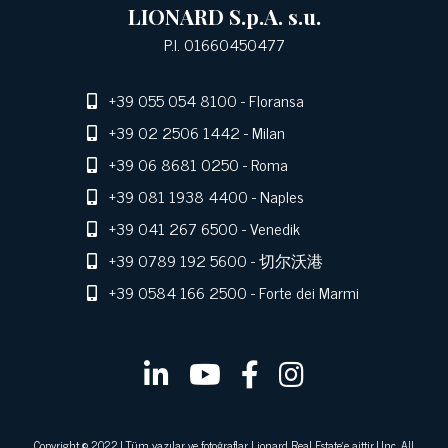
LIONARD S.p.A. s.u.
P.I. 01660450477
+39 055 054 8100
- Floransa
+39 02 2506 1442
- Milan
+39 06 8681 0250
- Roma
+39 081 1938 4400
- Naples
+39 041 267 6500
- Venedik
+39 0789 192 5600
- 切尔沃港
+39 0584 166 2500
- Forte dei Marmi
Copyright © 2022 | Tüm yazılar ve fotoğraflar Lionard Real Estate'e aittir | Inc. All