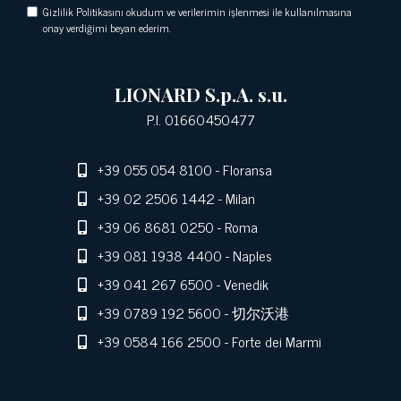
Gizlilik Politikasını okudum ve verilerimin işlenmesi ile kullanılmasına
onay verdiğimi beyan ederim.
LIONARD S.p.A. s.u.
P.I. 01660450477
+39 055 054 8100
- Floransa
+39 02 2506 1442
- Milan
+39 06 8681 0250
- Roma
+39 081 1938 4400
- Naples
+39 041 267 6500
- Venedik
+39 0789 192 5600
- 切尔沃港
+39 0584 166 2500
- Forte dei Marmi