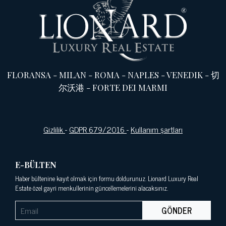
FLORANSA
-
MILAN
-
ROMA
-
NAPLES
-
VENEDIK
-
切
尔沃港
-
FORTE DEI MARMI
Gizlilik
-
GDPR 679/2016
-
Kullanım şartları
E-BÜLTEN
Haber bültenine kayıt olmak için formu doldurunuz. Lionard Luxury Real
Estate özel gayri menkullerinin güncellemelerini alacaksınız.
GÖNDER