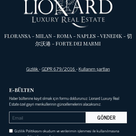
FLORANSA
-
MILAN
-
ROMA
-
NAPLES
-
VENEDIK
-
切
尔沃港
-
FORTE DEI MARMI
Gizlilik
-
GDPR 679/2016
-
Kullanım şartları
E-BÜLTEN
Haber bültenine kayıt olmak için formu doldurunuz. Lionard Luxury Real
Estate özel gayri menkullerinin güncellemelerini alacaksınız.
GÖNDER
Gizlilik Politikasını okudum ve verilerimin işlenmesi ile kullanılmasına