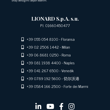
onay verdiğimi beyan ederim.
LIONARD S.p.A. s.u.
P.I. 01660450477
+39 055 054 8100
- Floransa
+39 02 2506 1442
- Milan
+39 06 8681 0250
- Roma
+39 081 1938 4400
- Naples
+39 041 267 6500
- Venedik
+39 0789 192 5600
- 切尔沃港
+39 0584 166 2500
- Forte dei Marmi