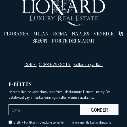
FLORANSA
-
MILAN
-
ROMA
-
NAPLES
-
VENEDIK
-
切
尔沃港
-
FORTE DEI MARMI
Gizlilik
-
GDPR 679/2016
-
Kullanım şartları
E-BÜLTEN
Haber bültenine kayıt olmak için formu doldurunuz. Lionard Luxury Real
Estate özel gayri menkullerinin güncellemelerini alacaksınız.
GÖNDER
Gizlilik Politikasını okudum ve verilerimin işlenmesi ile kullanılmasına