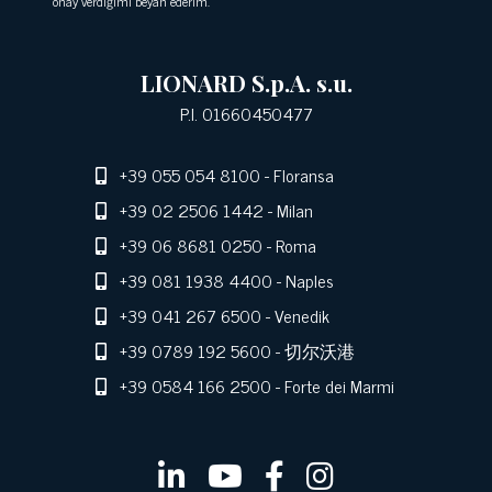
onay verdiğimi beyan ederim.
LIONARD S.p.A. s.u.
P.I. 01660450477
+39 055 054 8100
- Floransa
+39 02 2506 1442
- Milan
+39 06 8681 0250
- Roma
+39 081 1938 4400
- Naples
+39 041 267 6500
- Venedik
+39 0789 192 5600
- 切尔沃港
+39 0584 166 2500
- Forte dei Marmi