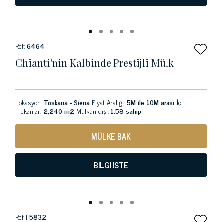
Ref:
6464
Chianti'nin Kalbinde Prestijli Mülk
Lokasyon:
Toskana - Siena
Fiyat Aralığı:
5M ile 10M arası
İç
mekanlar:
2,240 m2
Mülkün dışı:
1.58 sahip
MÜLKE BAK
BILGI ISTE
Ref |
5832