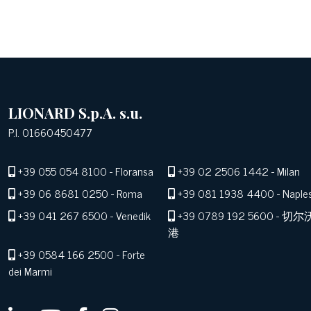
LIONARD S.p.A. s.u.
P.I. 01660450477
+39 055 054 8100
- Floransa
+39 02 2506 1442
- Milan
+39 06 8681 0250
- Roma
+39 081 1938 4400
- Naple
+39 041 267 6500
- Venedik
+39 0789 192 5600
- 切尔
港
+39 0584 166 2500
- Forte
dei Marmi