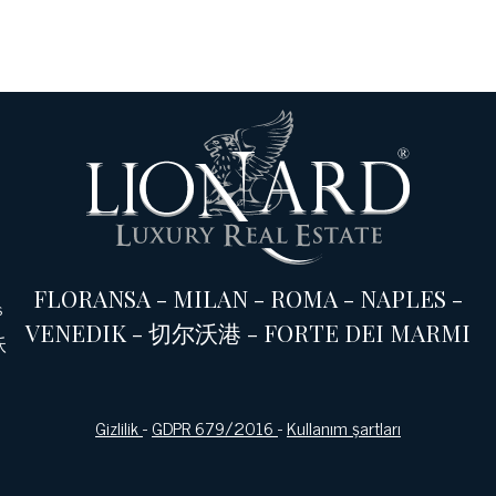
FLORANSA
-
MILAN
-
ROMA
-
NAPLES
-
s
VENEDIK
-
切尔沃港
-
FORTE DEI MARMI
沃
Gizlilik
-
GDPR 679/2016
-
Kullanım şartları