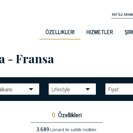
ÖZELLIKLERI
HIZMETLER
ŞIR
a - Fransa
likane
Lifestyle
Fiyat
0
Özellikleri
3,689
Lionard ile satılık mülkler