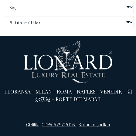
FLORANSA
-
MILAN
-
ROMA
-
NAPLES
-
VENEDIK
-
切
尔沃港
-
FORTE DEI MARMI
Gizlilik
-
GDPR 679/2016
-
Kullanım şartları