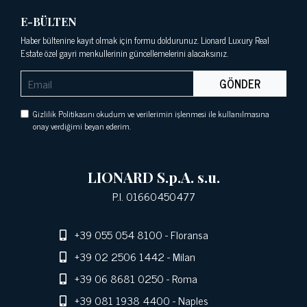
E-BÜLTEN
Haber bültenine kayıt olmak için formu doldurunuz. Lionard Luxury Real
Estate özel gayri menkullerinin güncellemelerini alacaksınız.
GÖNDER
Gizlilik Politikasını okudum ve verilerimin işlenmesi ile kullanılmasına
onay verdiğimi beyan ederim.
LIONARD S.p.A. s.u.
P.I. 01660450477
+39 055 054 8100
- Floransa
+39 02 2506 1442
- Milan
+39 06 8681 0250
- Roma
+39 081 1938 4400
- Naples