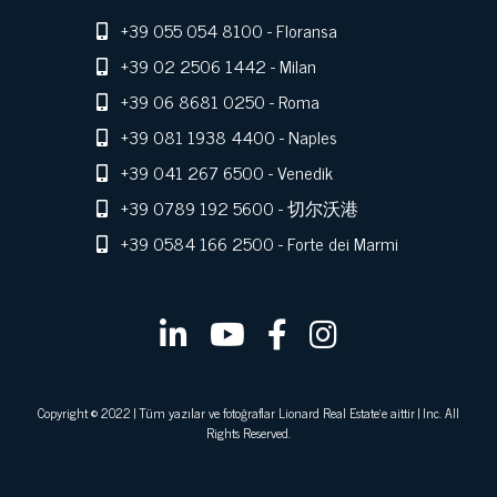
+39 055 054 8100
- Floransa
+39 02 2506 1442
- Milan
+39 06 8681 0250
- Roma
+39 081 1938 4400
- Naples
+39 041 267 6500
- Venedik
+39 0789 192 5600
- 切尔沃港
+39 0584 166 2500
- Forte dei Marmi
Copyright © 2022 | Tüm yazılar ve fotoğraflar Lionard Real Estate'e aittir | Inc. All
Rights Reserved.