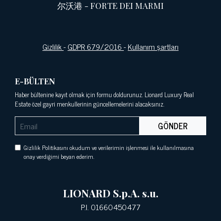
尔沃港
-
FORTE DEI MARMI
Gizlilik
-
GDPR 679/2016
-
Kullanım şartları
E-BÜLTEN
Haber bültenine kayıt olmak için formu doldurunuz. Lionard Luxury Real
Estate özel gayri menkullerinin güncellemelerini alacaksınız.
GÖNDER
Gizlilik Politikasını okudum ve verilerimin işlenmesi ile kullanılmasına
onay verdiğimi beyan ederim.
LIONARD S.p.A. s.u.
P.I. 01660450477