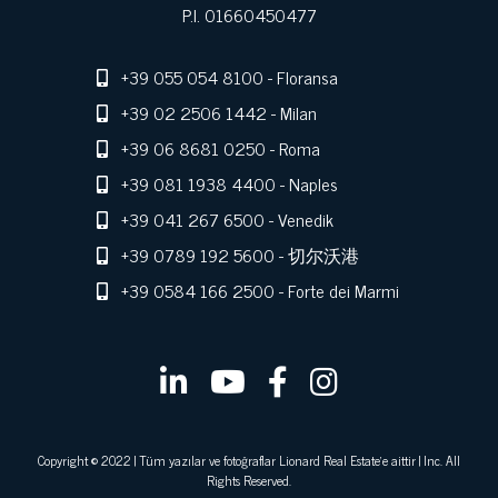
P.I. 01660450477
+39 055 054 8100
- Floransa
+39 02 2506 1442
- Milan
+39 06 8681 0250
- Roma
+39 081 1938 4400
- Naples
+39 041 267 6500
- Venedik
+39 0789 192 5600
- 切尔沃港
+39 0584 166 2500
- Forte dei Marmi
Copyright © 2022 | Tüm yazılar ve fotoğraflar Lionard Real Estate'e aittir | Inc. All
Rights Reserved.