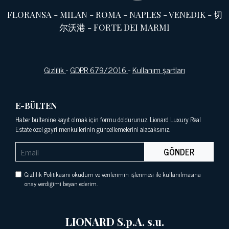
FLORANSA
-
MILAN
-
ROMA
-
NAPLES
-
VENEDIK
-
切
尔沃港
-
FORTE DEI MARMI
Gizlilik
-
GDPR 679/2016
-
Kullanım şartları
E-BÜLTEN
Haber bültenine kayıt olmak için formu doldurunuz. Lionard Luxury Real
Estate özel gayri menkullerinin güncellemelerini alacaksınız.
GÖNDER
Gizlilik Politikasını okudum ve verilerimin işlenmesi ile kullanılmasına
onay verdiğimi beyan ederim.
LIONARD S.p.A. s.u.