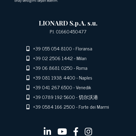
onay verdiğimi beyan ederim.
LIONARD S.p.A. s.u.
P.I. 01660450477
+39 055 054 8100
- Floransa
+39 02 2506 1442
- Milan
+39 06 8681 0250
- Roma
+39 081 1938 4400
- Naples
+39 041 267 6500
- Venedik
+39 0789 192 5600
- 切尔沃港
+39 0584 166 2500
- Forte dei Marmi