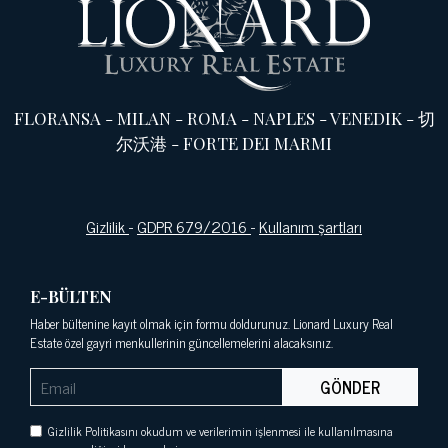
FLORANSA
-
MILAN
-
ROMA
-
NAPLES
-
VENEDIK
-
切
尔沃港
-
FORTE DEI MARMI
Gizlilik
-
GDPR 679/2016
-
Kullanım şartları
E-BÜLTEN
Haber bültenine kayıt olmak için formu doldurunuz. Lionard Luxury Real
Estate özel gayri menkullerinin güncellemelerini alacaksınız.
GÖNDER
Gizlilik Politikasını okudum ve verilerimin işlenmesi ile kullanılmasına