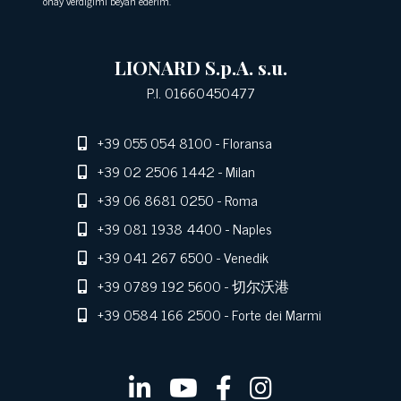
onay verdiğimi beyan ederim.
LIONARD S.p.A. s.u.
P.I. 01660450477
+39 055 054 8100
- Floransa
+39 02 2506 1442
- Milan
+39 06 8681 0250
- Roma
+39 081 1938 4400
- Naples
+39 041 267 6500
- Venedik
+39 0789 192 5600
- 切尔沃港
+39 0584 166 2500
- Forte dei Marmi