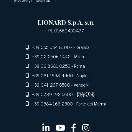
onay verdiğimi beyan ederim.
LIONARD S.p.A. s.u.
P.I. 01660450477
+39 055 054 8100
- Floransa
+39 02 2506 1442
- Milan
+39 06 8681 0250
- Roma
+39 081 1938 4400
- Naples
+39 041 267 6500
- Venedik
+39 0789 192 5600
- 切尔沃港
+39 0584 166 2500
- Forte dei Marmi