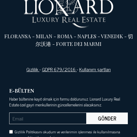
FLORANSA
-
MILAN
-
ROMA
-
NAPLES
-
VENEDIK
-
切
尔沃港
-
FORTE DEI MARMI
Gizlilik
-
GDPR 679/2016
-
Kullanım şartları
E-BÜLTEN
Haber bültenine kayıt olmak için formu doldurunuz. Lionard Luxury Real
Estate özel gayri menkullerinin güncellemelerini alacaksınız.
GÖNDER
Gizlilik Politikasını okudum ve verilerimin işlenmesi ile kullanılmasına