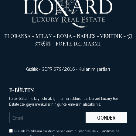
FLORANSA
-
MILAN
-
ROMA
-
NAPLES
-
VENEDIK
-
切
尔沃港
-
FORTE DEI MARMI
Gizlilik
-
GDPR 679/2016
-
Kullanım şartları
E-BÜLTEN
Haber bültenine kayıt olmak için formu doldurunuz. Lionard Luxury Real
Estate özel gayri menkullerinin güncellemelerini alacaksınız.
GÖNDER
Gizlilik Politikasını okudum ve verilerimin işlenmesi ile kullanılmasına