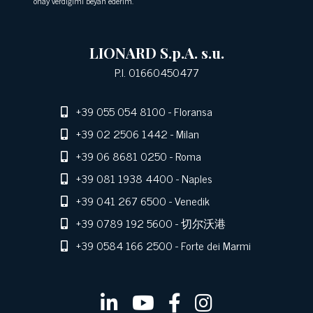
onay verdiğimi beyan ederim.
LIONARD S.p.A. s.u.
P.I. 01660450477
+39 055 054 8100
- Floransa
+39 02 2506 1442
- Milan
+39 06 8681 0250
- Roma
+39 081 1938 4400
- Naples
+39 041 267 6500
- Venedik
+39 0789 192 5600
- 切尔沃港
+39 0584 166 2500
- Forte dei Marmi