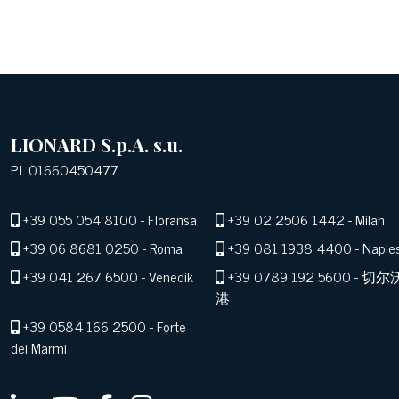
LIONARD S.p.A. s.u.
P.I. 01660450477
+39 055 054 8100
- Floransa
+39 02 2506 1442
- Milan
+39 06 8681 0250
- Roma
+39 081 1938 4400
- Naple
+39 041 267 6500
- Venedik
+39 0789 192 5600
- 切尔
港
+39 0584 166 2500
- Forte
dei Marmi