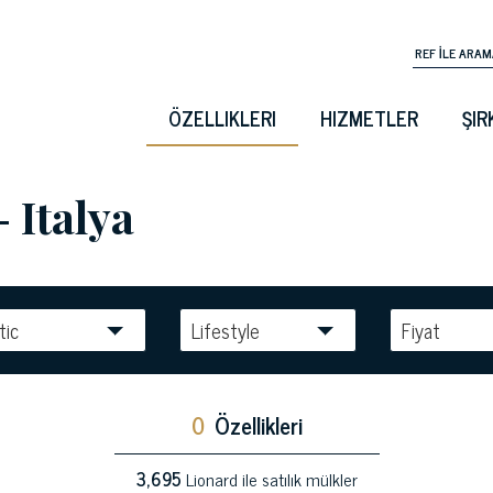
ÖZELLIKLERI
HIZMETLER
ŞIR
- Italya
tic
Lifestyle
Fiyat
0
Özellikleri
3,695
Lionard ile satılık mülkler