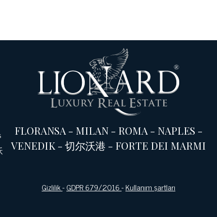
FLORANSA
-
MILAN
-
ROMA
-
NAPLES
-
s
VENEDIK
-
切尔沃港
-
FORTE DEI MARMI
沃
Gizlilik
-
GDPR 679/2016
-
Kullanım şartları